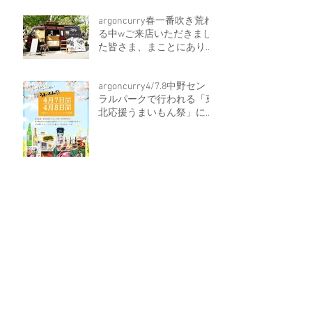
argoncurry春一番吹き荒れ
る中wご来店いただきまし
た皆さま、まことにありが
とうございましたっっっ！
argoncurry4/7.8中野セント
ラルパークで行われる「東
北応援うまいもん祭」にキ
ッチンカーで参加させて頂
く事になりました！
お台場『TOKYO OUTDOOR
WEEKEND 2018』3/17～18
出店決定
1月28日に開催される馬喰
町バンドの全曲ライブにア
ルゴンカレー【レトルトケ
ース販売】も出店させてい