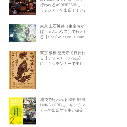
行われるASOBIFES!!!に、キ
ッチンカーで出店！！7/21
東京 上石神井（東京おかっ
ぱちゃんハウス）で行われ
る【ripa Exhibition “summer
camp”】に出店する事が決
定しました！7/20
東京 板橋 慈光寺で行われ
る【テラ∞メーラvol.6】
に、キッチンカーで出店す
る事が決定しました！6/2-
3
池袋で行われるIKEBUKURO
LIVING LOOPに、キッチン
カーで出店する事が決定し
ました！！5/18～20