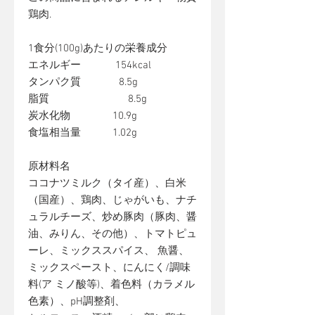
鶏肉.
1食分(100g)あたりの栄養成分
エネルギー 154kcal
タンパク質 8.5g
脂質 8.5g
炭水化物 10.9g
食塩相当量 1.02g
原材料名
ココナツミルク（タイ産）、白米
（国産）、鶏肉、じゃがいも、ナチ
ュラルチーズ、炒め豚肉（豚肉、醤
油、みりん、その他）、トマトピュ
ーレ、ミックススパイス、 魚醤、
ミックスペースト、にんにく/調味
料(ア ミノ酸等)、着色料（カラメル
色素）、pH調整剤、